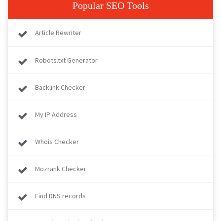
Popular SEO Tools
Article Rewriter
Robots.txt Generator
Backlink Checker
My IP Address
Whois Checker
Mozrank Checker
Find DNS records